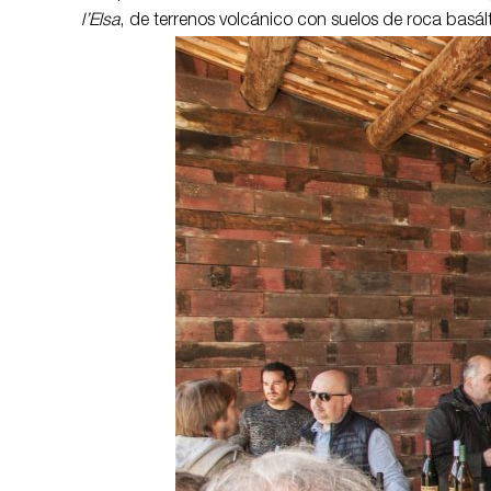
l’Elsa
, de terrenos volcánico con suelos de roca basált