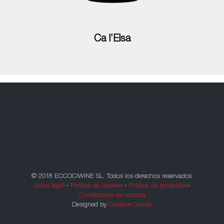
Ca l’Elsa
© 2018 ECCOCIWINE SL. Todos los derechos reservados.
Avíso legal
·
Política de cookies
·
Política de privacidad
·
Condiciones de compra
Designed by
Creative Corner