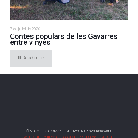
7 de juliol de 2020
Contes populars de les Gavarres
entre vinyes
Read more
© 2018 ECCOCIWINE SL. Tots els drets reservats.
Avís legal
·
Política de cookies
·
Política de privacitat
·