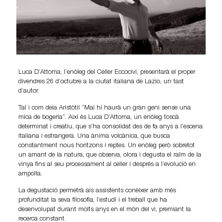
Luca D’Attoma, l’enòleg del Celler Eccocivi, presentarà el proper
divendres 26 d’octubre a la ciutat italiana de Lazio, un tast
d’autor.
Tal i com deia Aristòtil “Mai hi haurà un gran geni sense una
mica de bogeria”. Així és Luca D’Attoma, un enòleg toscà
determinat i creatiu, que s’ha consolidat des de fa anys a l’escena
italiana i estrangera. Una ànima volcànica, que busca
constantment nous horitzons i reptes. Un enòleg però sobretot
un amant de la natura, que observa, olora i degusta el raïm de la
vinya fins al seu processament al celler i després a l’evolució en
ampolla.
La degustació permetrà als assistents conèixer amb més
profunditat la seva filosofia, l’estudi i el treball que ha
desenvolupat durant molts anys en el món del vi, premiant la
recerca constant.