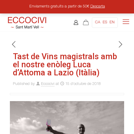
Enviaments gratuïts a partir de 50€
Descarta
CA
ES
EN
Tast de Vins magistrals amb
el nostre enòleg Luca
d’Attoma a Lazio (Itàlia)
Published by
Eccocivi
at
15 d'octubre de 2018