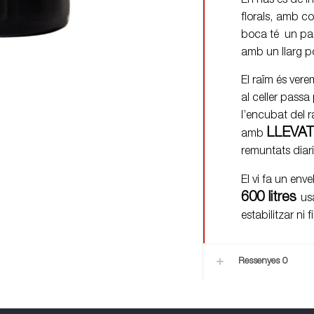
En nas es de in
florals, amb c
boca té un pas
amb un llarg p
El raïm és ver
al celler passa
l’encubat del 
LLEVA
amb
remuntats diari
El vi fa un env
600 litres
us
estabilitzar ni 
Ressenyes
0