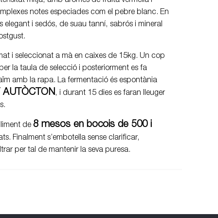
tensitat mitja, amb aromes de fruita vermella i
omplexes notes especiades com el pebre blanc. En
 elegant i sedós, de suau tanní, sabrós i mineral
ostgust.
emat i seleccionat a mà en caixes de 15kg. Un cop
 per la taula de selecció i posteriorment es fa
raïm amb la rapa. La fermentació és espontània
T AUTÒCTON
, i durant 15 dies es faran lleuger
s.
8 mesos en bocois de 500 i
elliment de
ats. Finalment s’embotella sense clarificar,
filtrar per tal de mantenir la seva puresa.