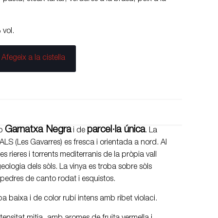
vol.
Afegeix a la cistella
Garnatxa Negra
parcel·la única
mb
i de
. La
LS (Les Gavarres) es fresca i orientada a nord. Al
les rieres i torrents mediterranis de la pròpia vall
eologia dels sòls. La vinya es troba sobre sòls
edres de canto rodat i esquistos.
a baixa i de color rubí intens amb ribet violaci.