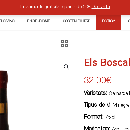
Enviaments gratuïts a partir de 50€
Descarta
ELS VINS
ENOTURISME
SOSTENIBILITAT
BOTIGA
Els Bosca
32,00
€
Varietats:
Garnatxa 
Tipus de vi:
Vi negre
Format:
75 cl
Maridatge:
Arrossos,