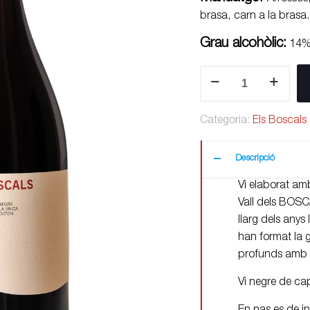
brasa, carn a la brasa.
Grau alcohòlic:
14% 
quantitat
de
Els
Categoria:
Els Boscals
Boscals
Negre
2023
Descripció
Vi elaborat a
Vall dels BOSCA
llarg dels anys 
han format la g
profunds amb p
Vi negre de cap