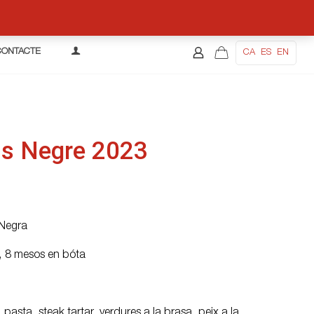
CONTACTE
CA
ES
EN
ls Negre 2023
Negra
, 8 mesos en bóta
 pasta, steak tartar, verdures a la brasa, peix a la