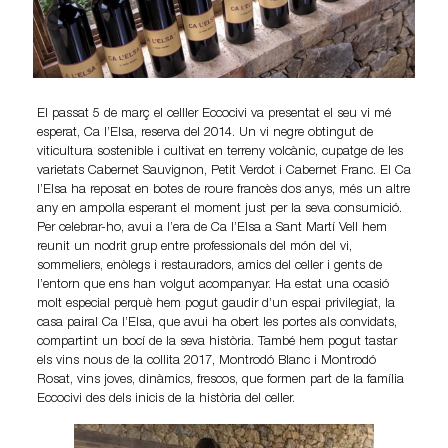
El passat 5 de març el celller Eccocivi va presentat el seu vi mé
esperat, Ca l’Elsa, reserva del 2014. Un vi negre obtingut de
viticultura sostenible i cultivat en terreny volcànic, cupatge de les
varietats Cabernet Sauvignon, Petit Verdot i Cabernet Franc. El Ca
l’Elsa ha reposat en botes de roure francès dos anys, més un altre
any en ampolla esperant el moment just per la seva consumició.
Per celebrar-ho, avui a l’era de Ca l’Elsa a Sant Martí Vell hem
reunit un nodrit grup entre professionals del món del vi,
sommeliers, enòlegs i restauradors, amics del celler i gents de
l’entorn que ens han volgut acompanyar. Ha estat una ocasió
molt especial perquè hem pogut gaudir d’un espai privilegiat, la
casa pairal Ca l’Elsa, que avui ha obert les portes als convidats,
compartint un bocí de la seva història. També hem pogut tastar
els vins nous de la collita 2017, Montrodó Blanc i Montrodó
Rosat, vins joves, dinàmics, frescos, que formen part de la família
Eccocivi des dels inicis de la història del celler.