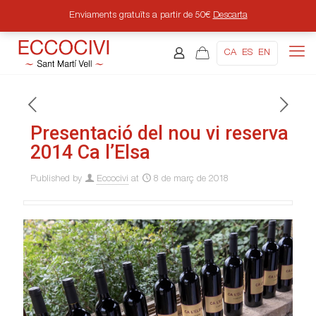
Enviaments gratuïts a partir de 50€
Descarta
CA
ES
EN
Presentació del nou vi reserva
2014 Ca l’Elsa
Published by
Eccocivi
at
8 de març de 2018