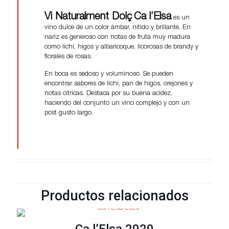
Vi Naturalment Dolç
Ca l’Elsa
es un
vino dulce de un color ámbar, nítido y brillante. En
nariz es generoso con notas de fruta muy madura
como lichi, higos y albaricoque, licorosas de brandy y
florales de rosas.
En boca es sedoso y voluminoso. Se pueden
encontrar sabores de lichi, pan de higos, orejones y
notas cítricas. Destaca por su buena acidez,
haciendo del conjunto un vino complejo y con un
post gusto largo.
Productos relacionados
Ca l’Elsa 2020