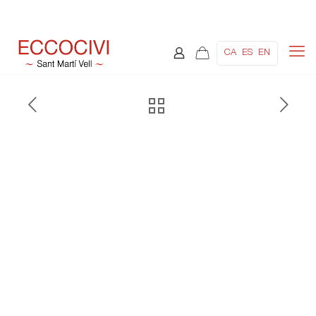
CA
ES
EN