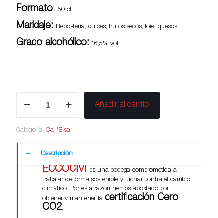
Formato:
50 cl
Maridaje:
Repostería, dulces, frutos secos, foie, quesos
Grado alcohólico:
16,5% vol.
Vi
Añadir al carrito
Naturalment
Dolç
Ca
Categoría:
Ca l'Elsa
l'Elsa
cantidad
Descripción
ECCOCIVI
es una bodega comprometida a
trabajar de forma sostenible y luchar contra el cambio
climático. Por esta razón hemos apostado por
certificación Cero
obtener y mantener la
CO2
.